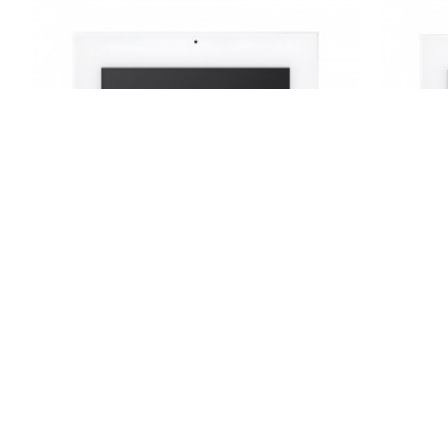
AUDIO
Audio 002635 Ip Linux 10.1 inç Siyah
Audio 
Görüntülü Diafon
9.288,00TL