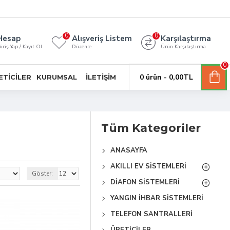
0
0
Hesap
Alışveriş Listem
Karşılaştırma
iriş Yap / Kayıt Ol
Düzenle
Ürün Karşılaştırma
0
0 ürün - 0,00TL
ETICILER
KURUMSAL
İLETIŞIM
Tüm Kategoriler
ANASAYFA
AKILLI EV SISTEMLERI
Göster:
DIAFON SISTEMLERI
YANGIN İHBAR SISTEMLERI
TELEFON SANTRALLERI