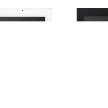
AUDIO
AUD
002636 Ip Linux 10.1 inç Beyaz
Audio 002637 Ip Li
Görüntülü Diafon
Görüntül
11.130,00TL
11.130