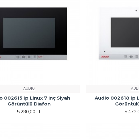
AUDIO
AUD
o 002615 Ip Linux 7 inç Siyah
Audio 002618 Ip L
Görüntülü Diafon
Görüntül
5.280,00TL
5.472