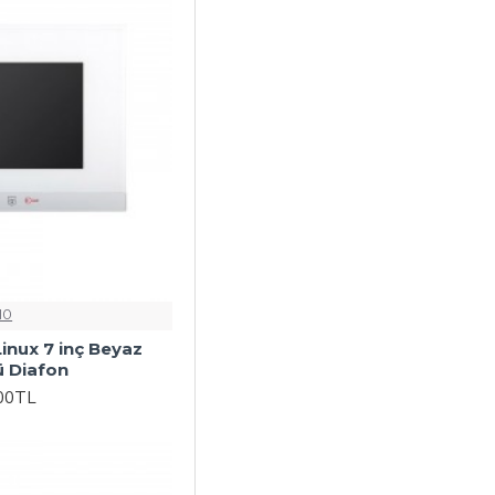
IO
inux 7 inç Beyaz
ü Diafon
,00TL