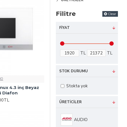
ÜRETICILER
Filitre
Clear
FIYAT
TL
TL
STOK DURUMU
IO
Stokta yok
nux 4.3 inç Beyaz
ü Diafon
,00TL
ÜRETICILER
AUDIO