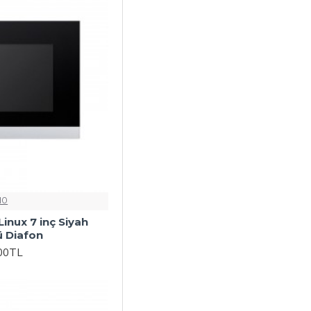
IO
inux 7 inç Siyah
ü Diafon
,00TL