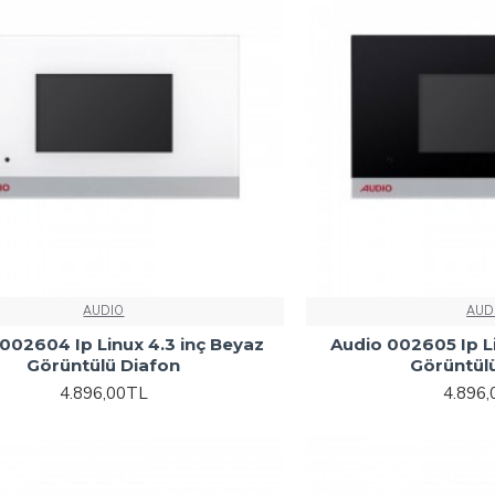
AUDIO
AUD
002604 Ip Linux 4.3 inç Beyaz
Audio 002605 Ip Li
Görüntülü Diafon
Görüntül
4.896,00TL
4.896