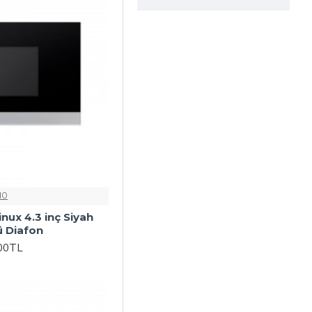
IO
nux 4.3 inç Siyah
ü Diafon
,00TL