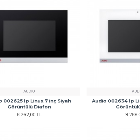
AUDIO
AUD
o 002625 Ip Linux 7 inç Siyah
Audio 002634 Ip Li
Görüntülü Diafon
Görüntül
8.262,00TL
9.288