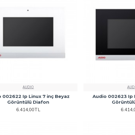
AUDIO
AUD
 002622 Ip Linux 7 inç Beyaz
Audio 002623 Ip L
Görüntülü Diafon
Görüntül
6.414,00TL
6.414