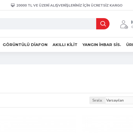
20000 TL VE ÜZERİ ALIŞVERİŞLERİNİZ İÇİN ÜCRETSİZ KARGO
G
GÖRÜNTÜLÜ DIAFON
AKILLI KILIT
YANGIN İHBAR SIS.
ÜR
Sırala: