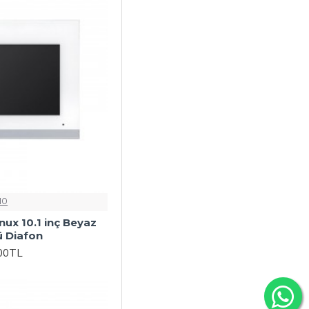
IO
nux 10.1 inç Beyaz
ü Diafon
,00TL