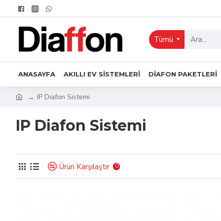
Tümü
ANASAYFA
AKILLI EV SISTEMLERI
DIAFON PAKETLERI
IP Diafon Sistemi
IP Diafon Sistemi
Ürün Karşılaştır
0