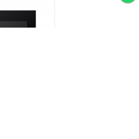
IO
nux 10.1 inç Siyah
ü Diafon
,00TL