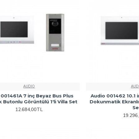
AUDIO
AUD
 001461A 7 inç Beyaz Bus Plus
Audio 001462 10.1 
 Butonlu Görüntülü 1'li Villa Set
Dokunmatik Ekranlı G
Se
12.684,00TL
19.296