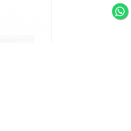
IO
 inç Beyaz Villa Set
onitör
,00TL