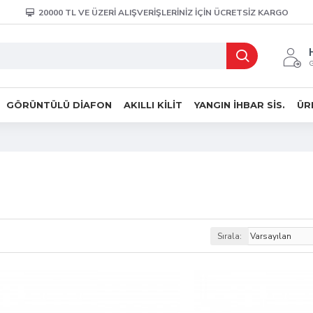
20000 TL VE ÜZERİ ALIŞVERİŞLERİNİZ İÇİN ÜCRETSİZ KARGO
G
GÖRÜNTÜLÜ DIAFON
AKILLI KILIT
YANGIN İHBAR SIS.
ÜR
Sırala: