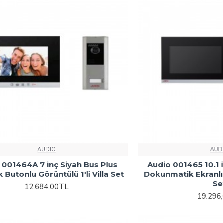
AUDIO
AUD
 001464A 7 inç Siyah Bus Plus
Audio 001465 10.1 
 Butonlu Görüntülü 1'li Villa Set
Dokunmatik Ekranlı G
Se
12.684,00TL
19.296