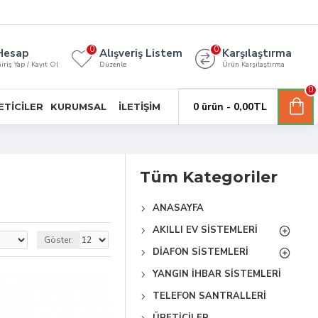
0
0
Hesap
Alışveriş Listem
Karşılaştırma
iriş Yap / Kayıt Ol
Düzenle
Ürün Karşılaştırma
0
0 ürün - 0,00TL
ETICILER
KURUMSAL
İLETIŞIM
Tüm Kategoriler
ANASAYFA
AKILLI EV SISTEMLERI
Göster:
DIAFON SISTEMLERI
YANGIN İHBAR SISTEMLERI
TELEFON SANTRALLERI