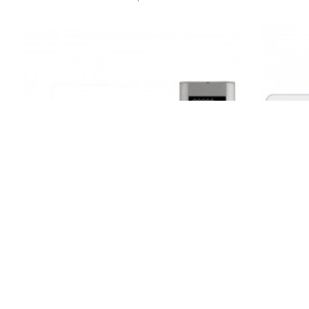
AUDIO
Audio 001463 4.3 inç Siyah Bus Plus
na-De 
Mekanik Butonlu Görüntülü 3'lü Villa Set
13.086,00TL