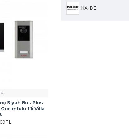
NA-DE
IO
inç Siyah Bus Plus
örüntülü 1'li Villa
t
,00TL