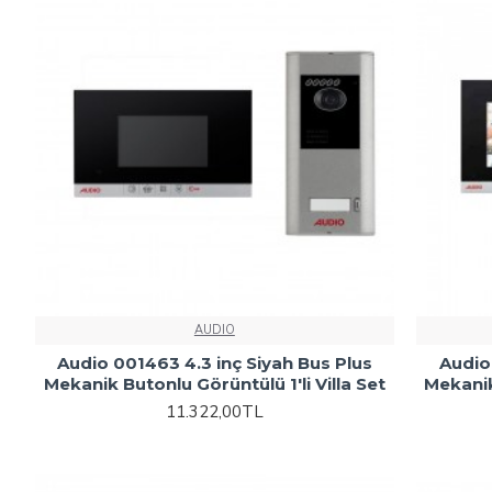
AUDIO
Audio 001463 4.3 inç Siyah Bus Plus
Audio
Mekanik Butonlu Görüntülü 1'li Villa Set
Mekanik
11.322,00TL