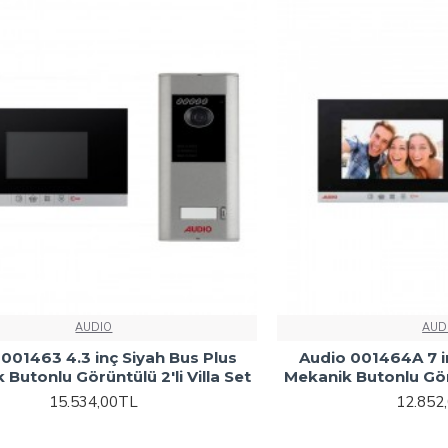
AUDIO
AUD
001463 4.3 inç Siyah Bus Plus
Audio 001464A 7 i
Butonlu Görüntülü 2'li Villa Set
Mekanik Butonlu Görü
15.534,00TL
12.852