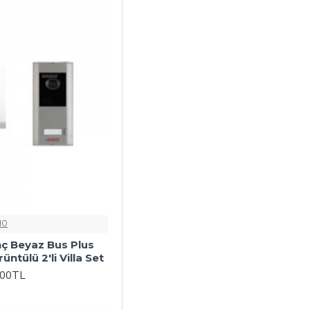
IO
nç Beyaz Bus Plus
ntülü 2'li Villa Set
,00TL