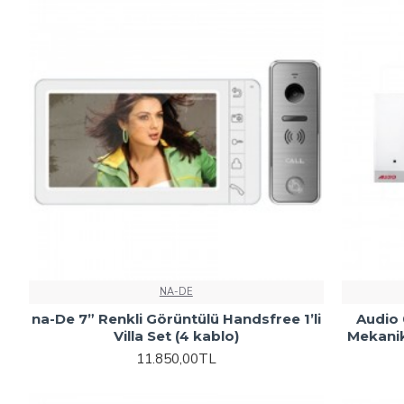
NA-DE
na-De 7” Renkli Görüntülü Handsfree 1’li
Audio 
Villa Set (4 kablo)
Mekanik 
11.850,00TL