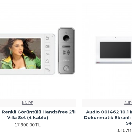
NA-DE
AUD
 Renkli Görüntülü Handsfree 2’li
Audio 001462 10.1 
Villa Set (4 kablo)
Dokunmatik Ekranlı G
Se
17.900,00TL
33.078