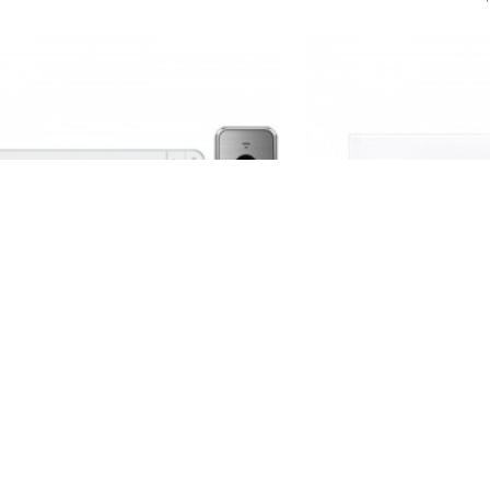
NA-DE
AUD
7” Renkli Görüntülü Handsfree
Audio 001182 Set 4.3
3’lü Villa Set (4 kablo)
İlave M
24.000,00TL
3.096