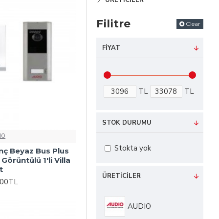
ÜRETICILER
Filitre
Clear
FIYAT
TL
TL
STOK DURUMU
IO
Stokta yok
inç Beyaz Bus Plus
örüntülü 1'li Villa
t
ÜRETICILER
,00TL
AUDIO