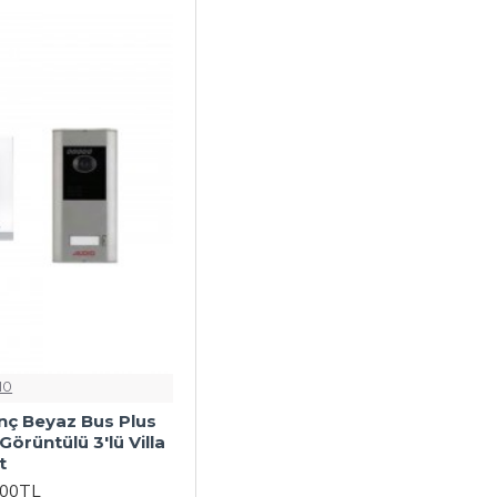
IO
inç Beyaz Bus Plus
örüntülü 3'lü Villa
t
,00TL