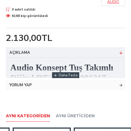
AUDIO
0 adet satıldı
6168 kişi görüntüledi
2.130,00TL
AÇIKLAMA
Audio Konsept Tuş Takımlı
Dijital DT Telefon 001217
YORUM YAP
Tasarım olarak; tuş takımlı, telefonlu, beyaz renkli ve
dijital olan bir diafon modelidir.
Diafonda bulunan tuş takımları ile daireler arası
AYNI KATEGORIDEN
AYNI ÜRETICIDEN
görüşmeler yapılabilmektedir.
Gelen ziyaretçilere, kapı otomatiğini tek tuş yardımı ile