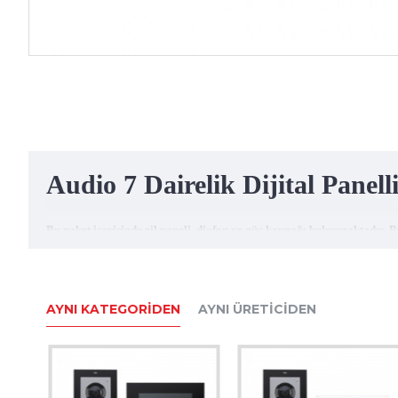
Audio 7 Dairelik Dijital Panel
Bu paket içerisinde zil paneli, diafon ve güç kaynağı bulunmaktadır
ürünleridir.
Evlerinize, apartmanlarınıza ya da kullanabileceğiniz başka alanlarda i
grubu bulunmaktadır. Bu pakette, sadece 7 dairelik ürün bulunmaktad
AYNI KATEGORIDEN
AYNI ÜRETICIDEN
Audio 003002 Dijital Kameralı Zil Pan
Zil butonları; ana giriş kapısına monte edilerek kullanılmaktadır. Evin
panelleri, diafonunuza uyarı vererek, zilin çalmasını sağlayan araçlar
Bu model zil paneli görüntülü diafonlar için kullanılmakta olup, çeşitli