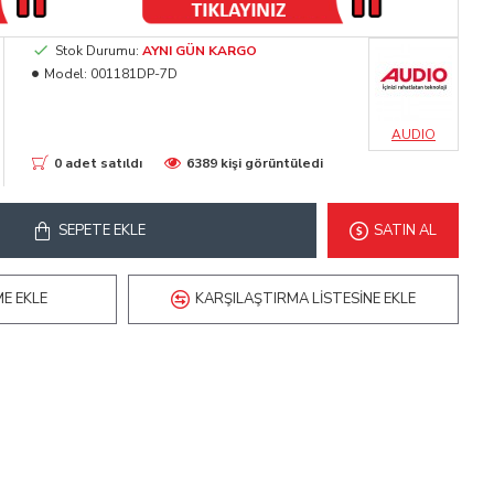
Stok Durumu:
AYNI GÜN KARGO
Model:
001181DP-7D
AUDIO
0 adet satıldı
6389 kişi görüntüledi
SEPETE EKLE
SATIN AL
ME EKLE
KARŞILAŞTIRMA LISTESINE EKLE