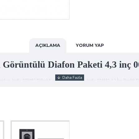
AÇIKLAMA
YORUM YAP
li Görüntülü Diafon Paketi 4,3 inç
. Bunlar; Audio 003002 Dijital Kameralı Zil Paneli, Audio 001181 4,3 İnç Renk
htiyacınız varsa bu tarz paket ürünleri tercih edebilirsiniz. İçerisinde görüntül
ır.
eli
izde bulunan diafon ile bağlantılı olup, ziyaretçiniz geldiğinde ana giriş kapısın
dır. Diafon üzerinden konuşarak, zil paneline sesiniz gider ve kimin geldiğini 
 özelliklere sahiptir.