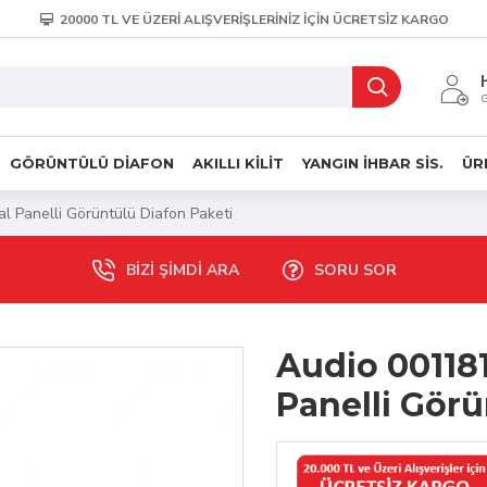
20000 TL VE ÜZERİ ALIŞVERİŞLERİNİZ İÇİN ÜCRETSİZ KARGO
G
GÖRÜNTÜLÜ DIAFON
AKILLI KILIT
YANGIN İHBAR SIS.
ÜR
al Panelli Görüntülü Diafon Paketi
BIZI ŞIMDI ARA
SORU SOR
Audio 001181
Panelli Görü