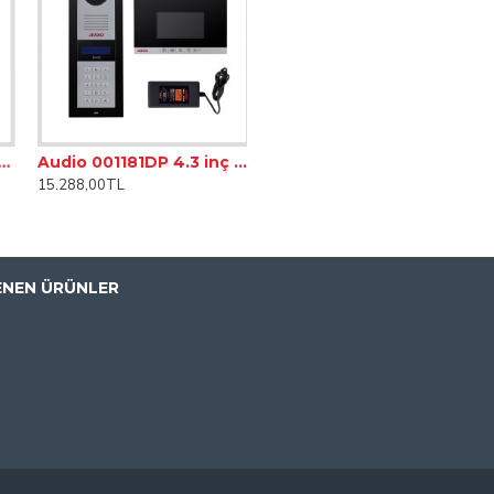
bu ekran sayesinde panel üzerinde bulunan tuşlar ile daire numarasını girerek 
adır.
ir.
ire Dijital Panelli Görüntülü Diafon Paketi
Audio 001181DP 4.3 inç 2 Daire Dijital Panelli Görüntülü Diafon Paketi
15.288,00TL
lı bir diafon olup, renkli görüntü vermesi de iyi bir özelliğidir.
ENEN ÜRÜNLER
 ayarlanmaktadır.
iptir.
rhangi bir durumda güvenlik ile iletişime kolayca geçebilirsiniz.
ü olması sayesinde gelen kişilerin kim olduğunu bakarak öğrenebilirsiniz. Ayn
z.
parak daha kaliteli bir görüntü sağlayabilirsiniz.