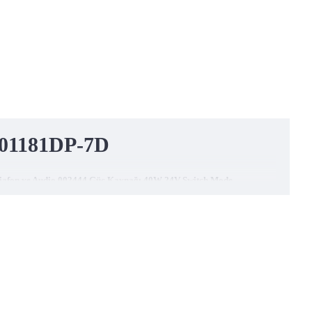
 001181DP-7D
li Diafon ve Audio 002444 Güç Kaynağı 40W 24V Switch Mode
ü diafon sistemi ile ilgili bütün ihtiyacınızı karşılayabilecek ürün
da bulunan zil paneli sayesinde kapı zilinizi çalmaktadır. Zil
bu şekilde öğrenmenizi sağlamaktadır.