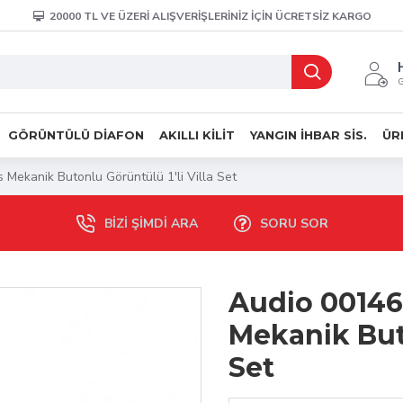
20000 TL VE ÜZERİ ALIŞVERİŞLERİNİZ İÇİN ÜCRETSİZ KARGO
G
GÖRÜNTÜLÜ DIAFON
AKILLI KILIT
YANGIN İHBAR SIS.
ÜR
 Mekanik Butonlu Görüntülü 1'li Villa Set
BIZI ŞIMDI ARA
SORU SOR
Audio 00146
Mekanik Buto
Set