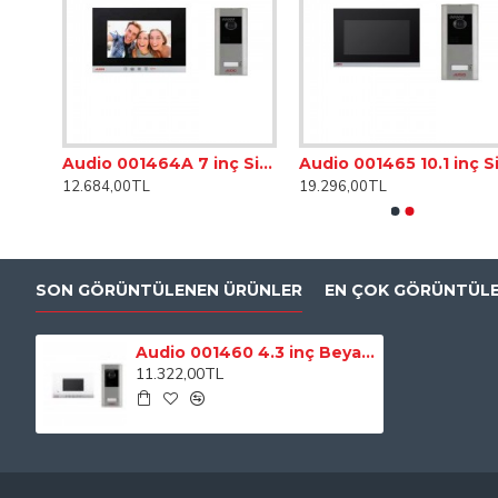
Zil paneli
nin açısı ayarlanabilir olan kamerası bulunur.
Handsfree konuşma özelliği bulunmakta olup, ellerinizi kullanm
Şubeler arası konuşabilme özelliği bulunur. Bu özellik ile çevren
Şube ile
zil butonu
arasında DT-8 kablo ile çekilerek bağlantı k
Kullanıma hazır bir sistem olduğu için fazlasıyla kolaylık sunm
Audio 001463 4.3 inç Siyah Bus Plus Mekanik Butonlu Görüntülü 1'li Villa Set
Audio 001464A 7 inç Siyah Bus Plus Mekanik Butonlu Görüntülü 1'li Villa Set
Audio 001465 10.1
12.684,00TL
19.296,00TL
PAKET İÇERIĞI:
1 adet 4.3" ekran
1 adet kameralı zil butonu
SON GÖRÜNTÜLENEN ÜRÜNLER
EN ÇOK GÖRÜNTÜL
1 adet güç kaynağı
TEKNIK ÖZELLIKLER
Audio 001460 4.3 inç Beyaz Bus Plus Mekanik Butonlu Görüntülü 1'li Villa Set
11.322,00TL
Ekran Çözünürlüğü
480 x 272
Ekran Özellikleri
4.3 inç TFT, Renkli
ÖLÇÜLER