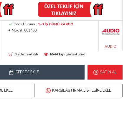
Stok Durumu:
1-3 İŞ GÜNÜ KARGO
Model:
001460
AUDIO
0 adet satıldı
6544 kişi görüntüledi
SEPETE EKLE
SATIN AL
ME EKLE
KARŞILAŞTIRMA LISTESINE EKLE