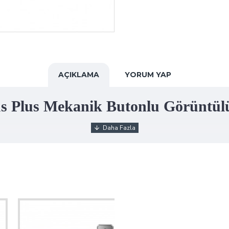
AÇIKLAMA
YORUM YAP
s Plus Mekanik Butonlu Görüntülü 1
ullanışlı bir set ürünüdür.
neli
, 1 adet
güç kaynağı
bulunur.
bir üründür.