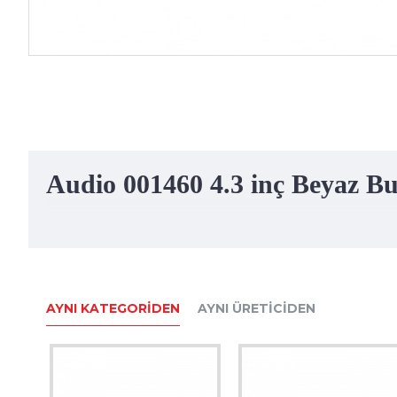
Audio 001460 4.3 inç Beyaz Bu
Modern tasarımı ve görünümü ile özel
Audio
4.3 inç
video kit
k
Villa set
, kullanışlı bir ürün olması ile fazlasıyla tercih edilir.
Paket içerisinde 1 adet görüntülü diafon, 1 adet
kameralı zil pa
AYNI KATEGORIDEN
AYNI ÜRETICIDEN
Villa veya müstakil ev için
diafon sistemi
bakanlara çok uygun 
Görüntülü diafon çeşitleri
nden olması ile de kullanışlıdır.
Şube üzerinden 2. kapı bağlayabilme özelliği bulunmaktadır.