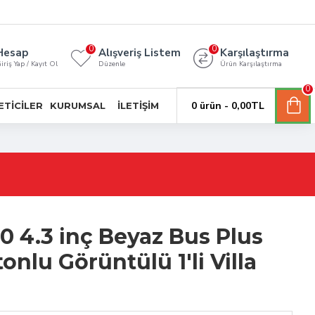
0
0
Hesap
Alışveriş Listem
Karşılaştırma
iriş Yap / Kayıt Ol
Düzenle
Ürün Karşılaştırma
0
0 ürün - 0,00TL
ETICILER
KURUMSAL
İLETIŞIM
0 4.3 inç Beyaz Bus Plus
nlu Görüntülü 1'li Villa