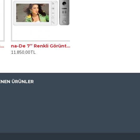
adan konuşabilmenizi sağlayan bir özelliktir.
izde bulunan evler ile iletişime geçebilirsiniz.
urulması gerekir.
aktadır.
 inç Siyah Bus Plus Dokunmatik Ekranlı Görüntülü 1'li Villa Set
na-De 7” Renkli Görüntülü Handsfree 1’li Villa Set (4 kablo)
11.850,00TL
ENEN ÜRÜNLER