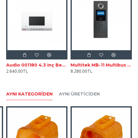
Kablo cihazlara girdi ve çıktı şeklinde bağlantısı
yapılmalıdır.
Tesisat üzerinde OK-4 kablosu modülleri ile tek tek olarak
dolaşmalı ve ayrılmayacak şekilde olması gerekmektedir.
Audio 001180 4.3 inç Beyaz Bus Plus Görüntülü Diafon
Multitek MB-11 Multibus Lcd Ekranlı Şifreli Kameralı Zil Paneli
2.640,00TL
8.280,00TL
AYNI KATEGORIDEN
AYNI ÜRETICIDEN