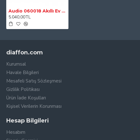
Audio 060018 Akıllı Ev Sistemi Ok 4 Otomasyon Kablosu(100 Mt)
5.040,00TL
diaffon.com
Kurumsal
Havale Bilgileri
Mesafeli Satış Sözleşmesi
Gizlilik Politikası
Ürün İade Koşulları
Kişisel Verilerin Korunması
Hesap Bilgileri
Hesabım