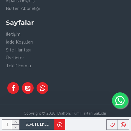
Sipariş Geçmişi
Bülten Aboneliği
Sayfalar
İletişim
İade Koşulları
Site Haritası
Üreticiler
Teklif Formu
Copyright © 2020, Diaffon, Tüm Hakları Saklıdır.
SEPETE EKLE