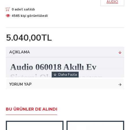
AUDIO
0 adet satıldı
4565 kişi görüntüledi
5.040,00TL
AÇIKLAMA
Audio 060018 Akıllı Ev
Sistemi Ok 4 Otomasyon
YORUM YAP
Kablosu(100 Mt)
Akıllı ev sistemlerinde kullanılan bir otomasyon kablosu
BU ÜRÜNLER DE ALINDI
ürünüdür.
Otomasyon sisteminde bulunan beyin, modül ve şubelerin
birbirlerine bağlanması için kullanılmaktadır.