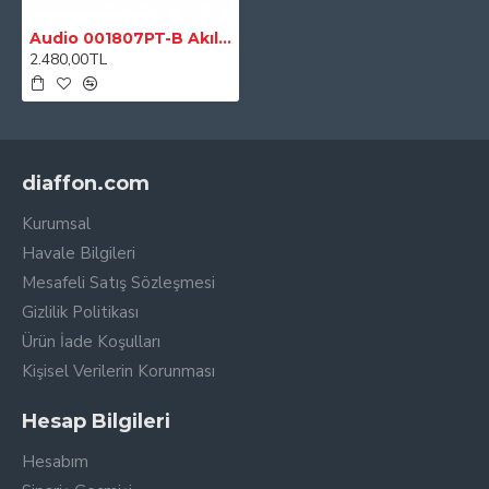
Audio 001807PT-B Akıllı Ev Sistemi Pano Tipi Kombi Modülü
2.480,00TL
diaffon.com
Kurumsal
Havale Bilgileri
Mesafeli Satış Sözleşmesi
Gizlilik Politikası
Ürün İade Koşulları
Kişisel Verilerin Korunması
Hesap Bilgileri
Hesabım