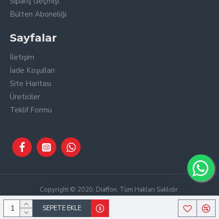
Sipariş Geçmişi
Bülten Aboneliği
Sayfalar
İletişim
İade Koşulları
Site Haritası
Üreticiler
Teklif Formu
Copyright © 2020, Diaffon, Tüm Hakları Saklıdır.
SEPETE EKLE