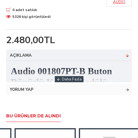
AUDIO
0 adet satıldı
5326 kişi görüntüledi
2.480,00TL
AÇIKLAMA
Audio 001807PT-B Buton
Dönüşlü Kombi Modülü
YORUM YAP
Akıllı ev sistemlerinde kullanılan bir ürün olup, kombiyi
akıllı sistem ile birlikte kullanmayı sağlamaktadır.
BU ÜRÜNLER DE ALINDI
Sadece tek kombi için kullanılmakta olan bir modüldür.
Monte işlemleri sigorta panosuna yapılmaktadır.
Nötr direkt olarak kombiye bağlanarak, modülün faz