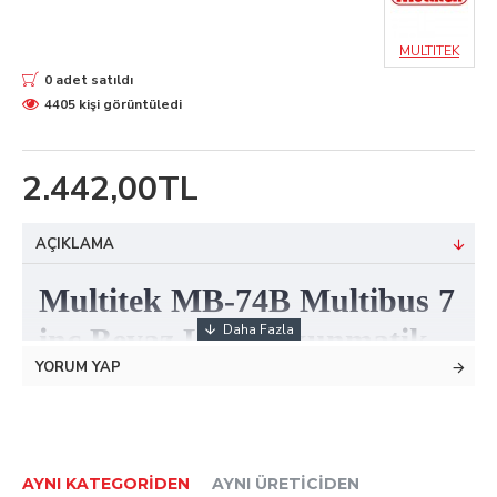
MULTITEK
0 adet satıldı
4405 kişi görüntüledi
2.442,00TL
AÇIKLAMA
Multitek MB-74B Multibus 7
inç Beyaz Lcd Dokunmatik
YORUM YAP
Görüntülü Diafon
Görünüm
AYNI KATEGORIDEN
AYNI ÜRETICIDEN
Renk
Beyaz