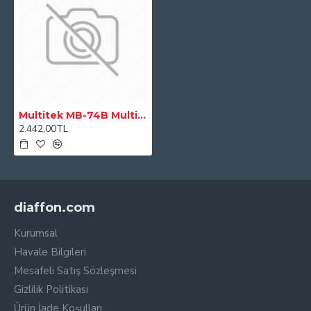
Multitek MB-74B Multibus 7 inç Beyaz Lcd Dokunmatik Görüntülü Diafon
2.442,00TL
diaffon.com
Kurumsal
Havale Bilgileri
Mesafeli Satış Sözleşmesi
Gizlilik Politikası
Ürün İade Koşulları