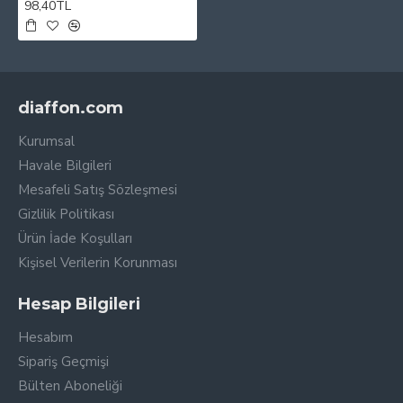
98,40TL
diaffon.com
Kurumsal
Havale Bilgileri
Mesafeli Satış Sözleşmesi
Gizlilik Politikası
Ürün İade Koşulları
Kişisel Verilerin Korunması
Hesap Bilgileri
Hesabım
Sipariş Geçmişi
Bülten Aboneliği