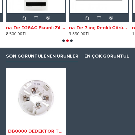
ablo)
na-De D28AC Ekranlı Zil Paneli
na-De 7 inç Renkli Görüntülü Diafon
8.500,00TL
3.850,00TL
1
SON GÖRÜNTÜLENEN ÜRÜNLER
EN ÇOK GÖRÜNTÜLEN
DB8000 DEDEKTÖR TABANI