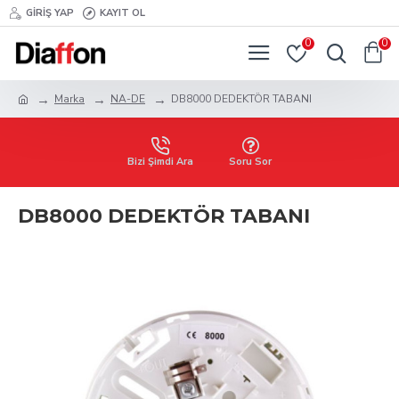
GIRIŞ YAP
KAYIT OL
0
0
Marka
NA-DE
DB8000 DEDEKTÖR TABANI
Bizi Şimdi Ara
Soru Sor
DB8000 DEDEKTÖR TABANI