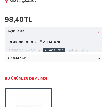
6002 kişi görüntüledi
98,40TL
AÇIKLAMA
DB8000 DEDEKTÖR TABANI
DB8000_NADE
Üniversal dedektör tabanı ,tüm
NADE Yangın dedektörleri ile kullanılmak üzere
YORUM YAP
geliştirilmiştir.
Temassızlığı önleyen geçmeli kontak yapısı ile sahada
yaşanabilecek temassızlık problemlerini en aza
BU ÜRÜNLER DE ALINDI
indirmektedir.