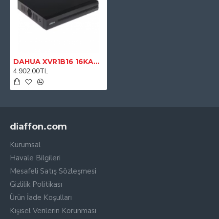
DAHUA XVR1B16 16KANAL HDCVI KAYIT CİHAZI
4.902,00TL
diaffon.com
Kurumsal
Havale Bilgileri
Mesafeli Satış Sözleşmesi
Gizlilik Politikası
Ürün İade Koşulları
Kişisel Verilerin Korunması