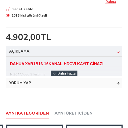
Dahua
0 adet satıldı
2618 kişi görüntüledi
4.902,00TL
AÇIKLAMA
DAHUA XVR1B16 16KANAL HDCVI KAYIT CİHAZI
H.264 Video Sıkıştırma
1x6TB Sata HDD Desteği
YORUM YAP
HDCVI/AHD/TVI/CVBS/IP Video Girişlerini Destekler
16+1 AHD-İP Kamera Girişi (Her kanal için 2 MP kadar)
Maks. 20 Mbps Band Genişliği
1080P@25/30fps,720P@25/30fps
Koaksiyel Kablo Üzerinden Uzun İletim Mesafesi
AYNI KATEGORIDEN
AYNI ÜRETICIDEN