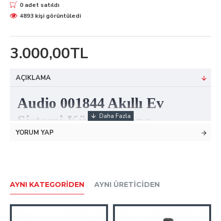
0 adet satıldı
4893 kişi görüntüledi
3.000,00TL
AÇIKLAMA
Audio 001844 Akıllı Ev
Sistemi Küresel Vana
YORUM YAP
Akıllı ev sistemleri
üyelerinden bir tanesidir.
Ev içerisinde oluşabilecek herhangi bir su kaçağı
durumunda otomatik olarak suyu kesme işlemini
AYNI KATEGORIDEN
AYNI ÜRETICIDEN
yapmaktadır.
Kullanıcılar diledikleri zaman suyu cep telefonlarından ya
da daire içerisinde bulunan şube diafonu üzerinden kontrol