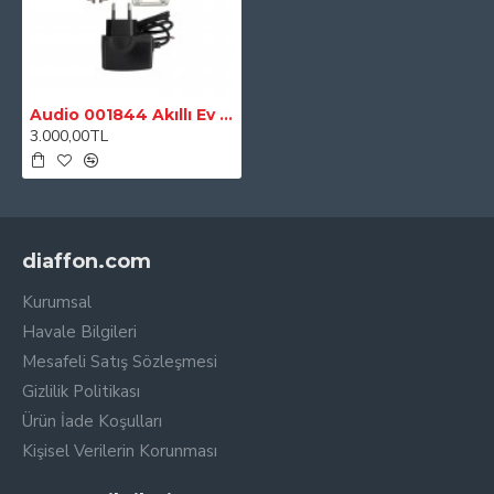
Audio 001844 Akıllı Ev Sistemi Küresel Vana
3.000,00TL
diaffon.com
Kurumsal
Havale Bilgileri
Mesafeli Satış Sözleşmesi
Gizlilik Politikası
Ürün İade Koşulları
Kişisel Verilerin Korunması