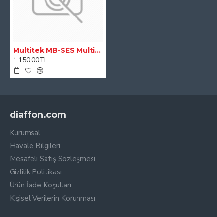
Multitek MB-SES Multibus Sesli Daire Diafon
1.150,00TL
diaffon.com
Kurumsal
Havale Bilgileri
Mesafeli Satış Sözleşmesi
Gizlilik Politikası
Ürün İade Koşulları
Kişisel Verilerin Korunması