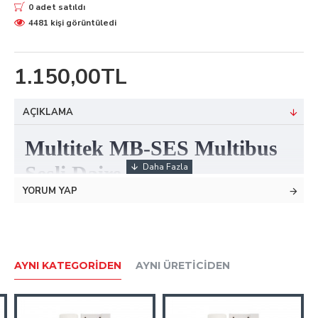
0 adet satıldı
4481 kişi görüntüledi
1.150,00TL
AÇIKLAMA
Multitek MB-SES Multibus
Sesli Daire Diafon
YORUM YAP
Teknik Özellikler
Handsfree
Evet
Ölçüler
AYNI KATEGORIDEN
AYNI ÜRETICIDEN
Boyutlar
120x90x15 mm