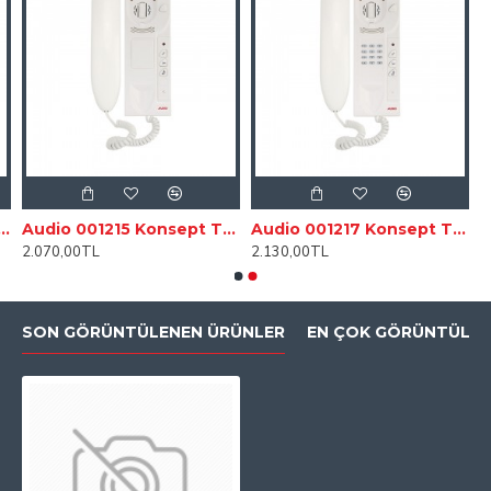
asic Ses Ayarlı Kapıcılı Dijital Sesli Diafon
Audio 001215 Konsept Tuş Takımsız Telefon
Audio 001217 Konsept Tuş Takımlı Dijital DT Telefon
2.070,00TL
2.130,00TL
SON GÖRÜNTÜLENEN ÜRÜNLER
EN ÇOK GÖRÜNTÜLEN