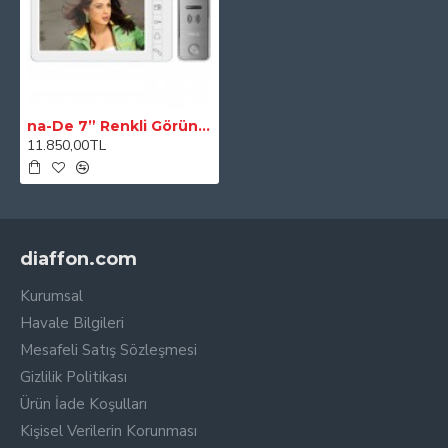
na-De 7” Renkli Görüntülü Handsfree 1’li Villa Set (4 kablo)
11.850,00TL
diaffon.com
Kurumsal
Havale Bilgileri
Mesafeli Satış Sözleşmesi
Gizlilik Politikası
Ürün İade Koşulları
Kişisel Verilerin Korunması