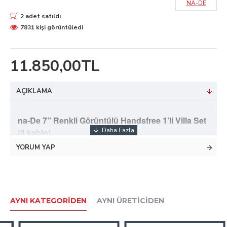
NA-DE
2 adet satıldı
7831 kişi görüntüledi
11.850,00TL
AÇIKLAMA
na-De 7” Renkli Görüntülü Handsfree 1’li Villa Set
(4 kablo)
YORUM YAP
• Dış kapı panelini ve CCTV kamerayı kontrol etme
• Ayarlanabilir parlaklık, kontrast, renk ve ses ayarları
• Monitörler arası görüşme
• “Rahatsız etmeyin” özelliği
• Kilit kontrolü
AYNI KATEGORIDEN
AYNI ÜRETICIDEN
• Ziyaretçi panel düğmesine bastığında otomatik
resim çekme özelliği