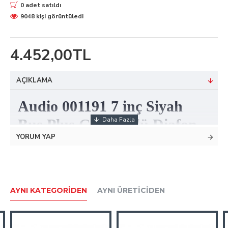
0 adet satıldı
9048 kişi görüntüledi
4.452,00TL
AÇIKLAMA
Audio 001191 7 inç Siyah
Bus Plus Görüntülü Diafon
YORUM YAP
Bu ürün görüntülü bir siyah diafon modelidir.
OSD menüye sahip ve mekanik olarak buton kullanımı
bulunmaktadır.
Diafon aynı zamanda handsfree özelliğine de sahiptir. Bu
AYNI KATEGORIDEN
AYNI ÜRETICIDEN
özellik sayesinde diafon üzerinden konuşurken el
bağlantısı olmadan rahatlıkla konuşabilmeyi
sağlamaktadır.