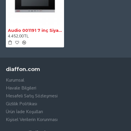
şekilde ışık ve renk ayarları ayarlanabilmektedir.
Kapıcı ile görüşme özelliğine sahiptir. İhtiyaç olduğunda
görevli ile iletişime geçmeyi sağlamaktadır.
Görünüm
Audio 001191 7 inç Siyah Bus Plus Görüntülü Diafon
4.452,00TL
Renk
Siyah
Teknik Özellikler
Buton
Mekanik
Çalışma Sıcaklık Aralığı
0-50 derece
diaffon.com
Ekran Çözünürlüğü
800 x 480
Kurumsal
Ekran Özellikleri
7 inç TFT, Renkli
Havale Bilgileri
Mesafeli Satış Sözleşmesi
Ölçüler
Gizlilik Politikası
Ebat
217 x 150 x 26 mm
Ürün İade Koşulları
Kişisel Verilerin Korunması