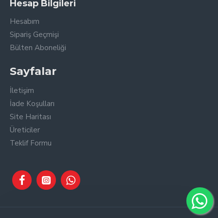
Hesap Bilgileri
Görünüm
Hesabım
Renk
Siyah
Sipariş Geçmişi
Teknik Özellikler
Bülten Aboneliği
Buton
Mekanik
Sayfalar
Çalışma Sıcaklık Aralığı
0-50 derece
İletişim
Ekran Çözünürlüğü
480 x 272
İade Koşulları
Ekran Özellikleri
4.3 TFT, Renkli
Site Haritası
Ölçüler
Üreticiler
Ebat
183 x 110 x 25 mm
Teklif Formu