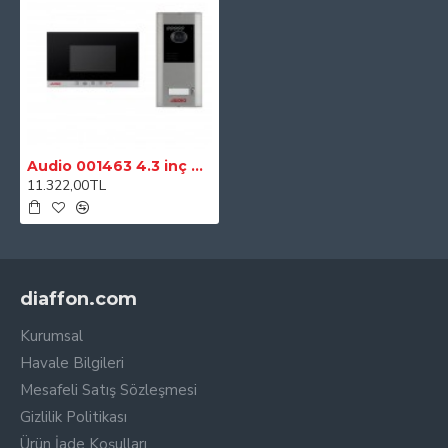
sunmaktadır.
PAKET İÇERIĞI:
1 adet 4.3" ekran
1 adet kameralı zil butonu
1 adet güç kaynağı
Audio 001463 4.3 inç Siyah Bus Plus Mekanik Butonlu Görüntülü 1'li Villa Set
Teknik Özellikler
11.322,00TL
Ekran Çözünürlüğü
480 x 272
Ekran Özellikleri
4.3 inç TFT, Renkli
Ölçüler
diaffon.com
Ebat
183 x 110 x 25 mm
Kurumsal
Havale Bilgileri
Mesafeli Satış Sözleşmesi
Gizlilik Politikası
Ürün İade Koşulları