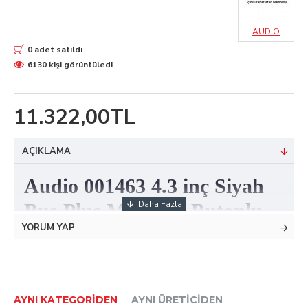
AUDIO
0 adet satıldı
6130 kişi görüntüledi
11.322,00TL
AÇIKLAMA
Audio 001463 4.3 inç Siyah
Bus Plus Mekanik Butonlu
YORUM YAP
Görüntülü 1'li Villa Set
Modern tasarımı ve görünümü ile özel
Audio
4.3 inç
video
kit
kullanışlı bir set ürünüdür.
AYNI KATEGORIDEN
AYNI ÜRETICIDEN