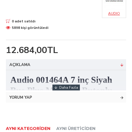
AUDIO
0 adet satıldı
5898 kişi görüntüledi
12.684,00TL
AÇIKLAMA
Audio 001464A 7 inç Siyah
Bus Plus Mekanik Butonlu
YORUM YAP
Görüntülü 1'li Villa Set
Villa set
, kullanışlı bir ürün olması ile fazlasıyla tercih edilir.
AYNI KATEGORIDEN
AYNI ÜRETICIDEN
Paket içerisinde 1 adet şube, 1 adet
zil paneli
ve 1 adet
güç