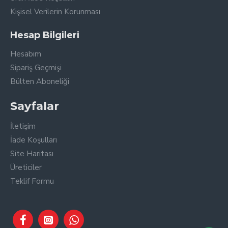
Ekran Çözünürlüğü
800x480
Kişisel Verilerin Korunması
Ölçüler
Hesap Bilgileri
Ekran Ölçüsü
7 inç
Hesabım
Ekran Ebatı
150x217x26 mm
Sipariş Geçmişi
Zil Paneli Ebatı
230x110x23 mm
Bülten Aboneliği
Sayfalar
İletişim
İade Koşulları
Site Haritası
Üreticiler
Teklif Formu