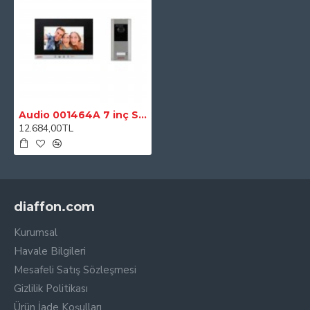
sunar.
Handsfree özelliğine sahiptir ve bu özellik ellerinizi
kullanmadan görüşme imkanı sağlamaktadır.
Şubeler arası konuşabilme özelliği bulunur. Bu özellik ile
çevrenizde bulunan evler ile iletişime geçebilirsiniz.
Çok fonksiyonlu villa set, kaliteli ve sağlam yapısı ile uzun
Audio 001464A 7 inç Siyah Bus Plus Mekanik Butonlu Görüntülü 1'li Villa Set
ömürlü kullanım imkanı sunar.
12.684,00TL
Paket İçeriği
1 Adet Şube
1 Adet Zil Paneli
diaffon.com
1 Adet Güç Kaynağı
Kurumsal
Havale Bilgileri
Teknik Özellikler
Mesafeli Satış Sözleşmesi
Gizlilik Politikası
Renk
Siyah
Ürün İade Koşulları