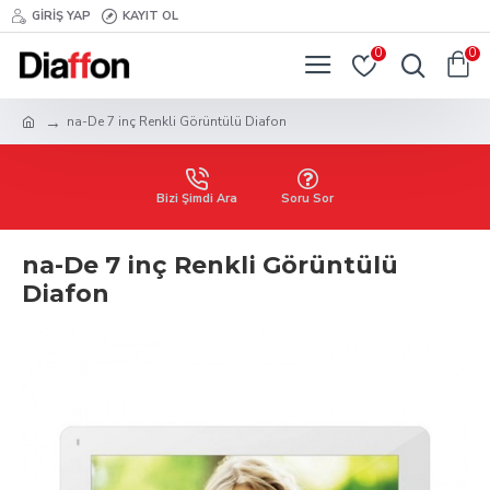
GIRIŞ YAP
KAYIT OL
0
0
na-De 7 inç Renkli Görüntülü Diafon
Bizi Şimdi Ara
Soru Sor
na-De 7 inç Renkli Görüntülü
Diafon