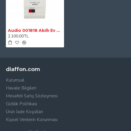
Audio 001818 Akıllı Ev Sistemi Otomasyon Güç Kaynağı
2.100,00TL
diaffon.com
Kurumsal
Havale Bilgileri
Mesafeli Satış Sözleşmesi
Gizlilik Politikası
Ürün İade Koşulları
Kişisel Verilerin Korunması