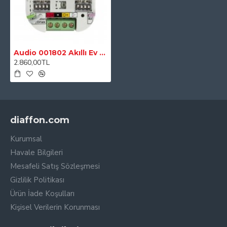
Audio 001802 Akıllı Ev Sistemi 2 li Lamba Modülü
2.860,00TL
diaffon.com
Kurumsal
Havale Bilgileri
Mesafeli Satış Sözleşmesi
Gizlilik Politikası
Ürün İade Koşulları
Kişisel Verilerin Korunması