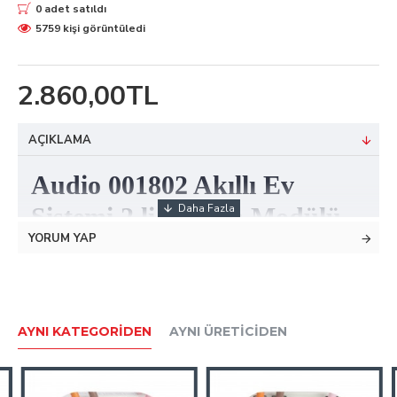
0 adet satıldı
5759 kişi görüntüledi
2.860,00TL
AÇIKLAMA
Audio 001802 Akıllı Ev
Sistemi 2 li Lamba Modülü
YORUM YAP
Lamba modülü
, iki adet lamba, avize ve spot gibi
aydınlatmaları akıllandırmak için kullanılan sistemdir.
Anahtar arkasına monte edilerek kullanılmaktadır.
AYNI KATEGORIDEN
AYNI ÜRETICIDEN
Lamba modülünü standart elektrik tesisatına ek olarak OK-4
bağlantısı ile kurabilirsiniz.
Cihaz no ve oda modül üzerinde bulunan switchler ile